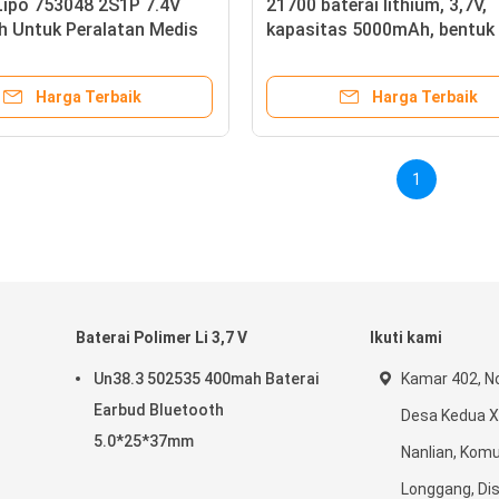
Lipo 753048 2S1P 7.4V
21700 baterai lithium, 3,7V,
 Untuk Peralatan Medis
kapasitas 5000mAh, bentuk 
senter cahaya yang kuat, ba
daya untuk alat listrik
Harga Terbaik
Harga Terbaik
1
Baterai Polimer Li 3,7 V
Ikuti kami
Un38.3 502535 400mah Baterai
Kamar 402, No
Earbud Bluetooth
Desa Kedua X
5.0*25*37mm
Nanlian, Komu
Longgang, Dis