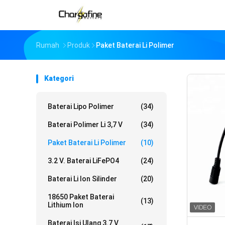
Rumah
Produk
Paket Baterai Li Polimer
Kategori
Baterai Lipo Polimer
(34)
Baterai Polimer Li 3,7 V
(34)
Paket Baterai Li Polimer
(10)
3.2 V. Baterai LiFePO4
(24)
Baterai Li Ion Silinder
(20)
18650 Paket Baterai
(13)
Lithium Ion
Baterai Isi Ulang 3.7 V