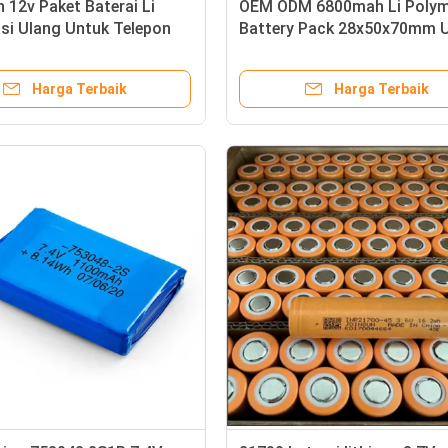
12v Paket Baterai Li
OEM ODM 6800mah Li Polym
Isi Ulang Untuk Telepon
Battery Pack 28x50x70mm 
PDVD
Rangefinder
Harga Terbaik
Harga Terbaik