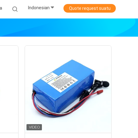
Indonesian
ta
Quote request suatu