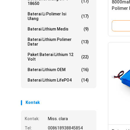
(17)
8000mah 
18650
Polimer 
Baterai Li Polimer Isi
Seluler 
(17)
Ulang
Baterai Lithium Medis
(9)
Baterai Lithium Polimer
(13)
Datar
Paket Baterai Lithium 12
(22)
Volt
Baterai Lithium OEM
(16)
Baterai Lithium LifePO4
(14)
Kontak
Kontak:
Miss. clara
Tel:
008618938845854