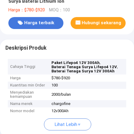
Surya Baterai Lithium Ion
Harga：$780-$920
MOQ：100
Harga terbaik
Hubungi sekarang
Deskripsi Produk
,
Paket Lifepo4 12V 300Ah
Cahaya Tinggi
,
Baterai Tenaga Surya Lifepo4 12V
Baterai Tenaga Surya 12V 300Ah
Harga
$780-$920
Kuantitas min Order
100
Menyediakan
2000/bulan
kemampuan
Nama merek
chargofine
Nomor model
12v300Ah
Lihat Lebih