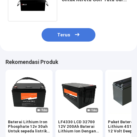
Baterai Lithium Ion
Terus
Rekomendasi Produk
Baterai Lithium Iron
LF4330 LCD 32700
Paket Baterai
Phosphate 12v 30ah
12V 200Ah Baterai
Lithium 4S1P 
Untuk sepeda listrik
Lithium Ion Dengan
12 Volt Deep C
golf cart
Terminal M8
Dengan BMS